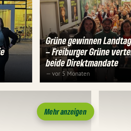
Grüne gewinnen Landta
ie
– Freiburger Grüne verte
beide Direktmandate
— vor 5 Monaten
Mehr anzeigen