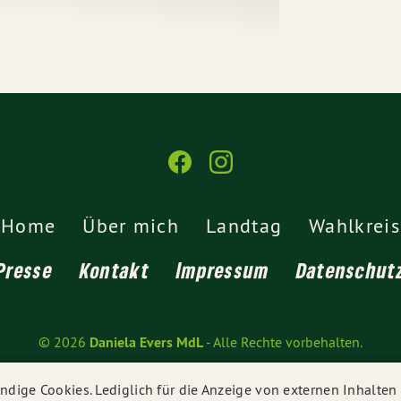
Home
Über mich
Landtag
Wahlkreis
Presse
Kontakt
Impressum
Datenschut
© 2026
Daniela Evers MdL
- Alle Rechte vorbehalten.
dige Cookies. Lediglich für die Anzeige von externen Inhalte