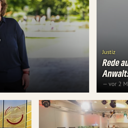
a
Justiz
Rede a
Anwalts
— vor 2 