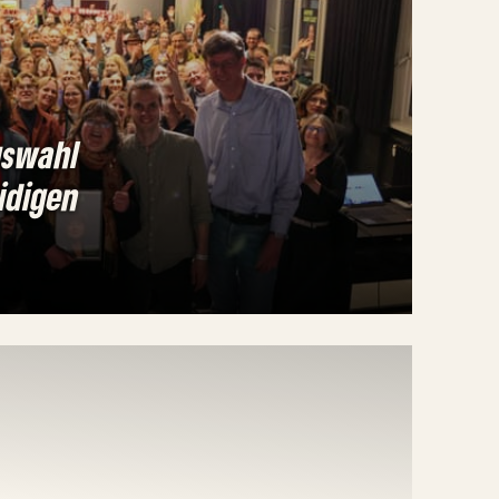
gswahl
idigen