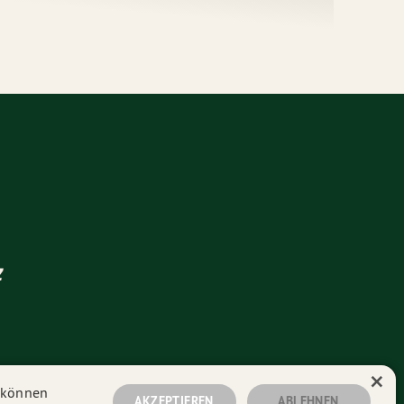
z
×
n können
AKZEPTIEREN
ABLEHNEN