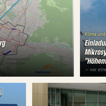
Klima und
rg
Einladu
Mikros
"Höhen
— vor ein