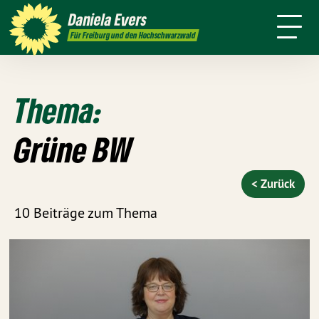
mich
Presse
Kontakt
Daniela
Evers
Für Freiburg und den Hochschwarzwald
Thema:
Grüne BW
< Zurück
10 Beiträge zum Thema