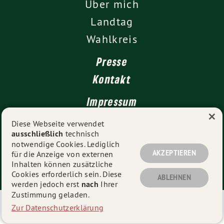
Über mich
Landtag
Wahlkreis
Presse
Kontakt
Impressum
×
Datenschutz
Diese Webseite verwendet
ausschließlich
technisch
notwendige Cookies. Lediglich
AKZEPTIEREN
für die Anzeige von externen
© 2026
Daniela Evers MdL
- Alle Rechte vorbehalten.
Inhalten können zusätzliche
Cookies erforderlich sein. Diese
ABLEHNEN
werden jedoch erst
nach
Ihrer
Zustimmung geladen.
Eine schnelle 🚀 und mobiloptimierte 📱 Webseite der
Zur Datenschutzerklärung
neuesten Generation von
grüne-webseiten.de