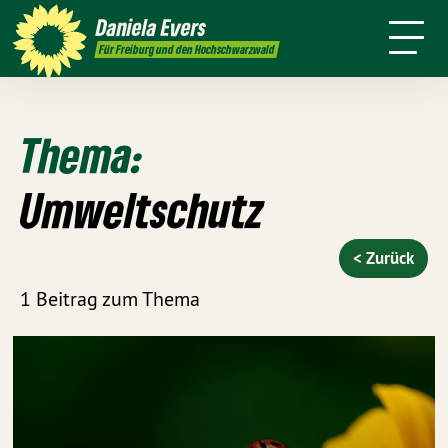
mich
Presse
Kontakt
Daniela
Evers
Für Freiburg und den Hochschwarzwald
Thema:
Umweltschutz
< Zurück
1 Beitrag zum Thema