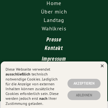
Home
Über mich
Landtag
Wahlkreis
Presse
Kontakt
Impressum
×
Datenschutz
Diese Webseite verwendet
ausschließlich
technisch
notwendige Cookies. Lediglich
AKZEPTIEREN
für die Anzeige von externen
© 2026
Daniela Evers MdL
- Alle Rechte vorbehalten.
Inhalten können zusätzliche
Cookies erforderlich sein. Diese
ABLEHNEN
werden jedoch erst
nach
Ihrer
Zustimmung geladen.
Eine schnelle 🚀 und mobiloptimierte 📱 Webseite der