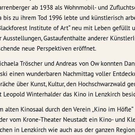
rrenberger ab 1938 als Wohnmobil- und Zuflucht
 bis zu ihrem Tod 1996 lebte und künstlerisch arbe
Blackforest Institute of Art“ neu mit Leben gefüllt 
ür Ausstellungen, Gastaufenthalte anderer Künstle
orschende neue Perspektiven eröffnet.
haela Tröscher und Andreas von Ow konnten Dani
ski einen wunderbaren Nachmittag voller Entdec
präche über Kunst, Kultur, den Hochschwarzwald g
 Leopold Winterhalder das Kino in Lenzkirch besi
em alten Kinosaal durch den Verein „Kino im Höfle
der vom Krone-Theater Neustadt ein Kino- und K
chen in Lenzkirch wie auch aus der ganzen Region