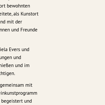
sort bewohnten
itete, als Kunstort
und mit der
rInnen und Freunde
ela Evers und
kungen und
enießen und im
chtigen.
“ gemeinsam mit
leinkunstprogramm
 begeistert und