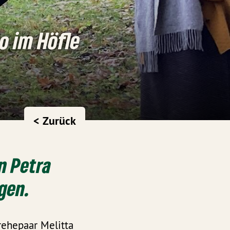
o im Höfle
< Zurück
n Petra
gen.
rehepaar Melitta