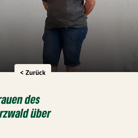
< Zurück
frauen des
arzwald über