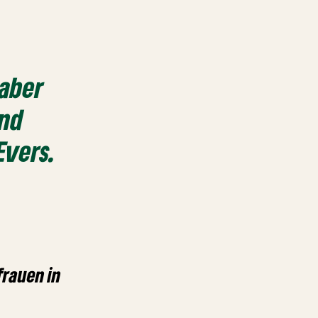
 aber
und
Evers.
frauen in