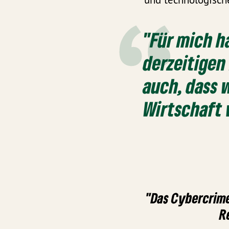
"Für mich h
derzeitigen
auch, dass 
Wirtschaft 
"Das Cybercrime
R