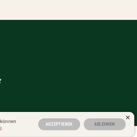
z
×
n können
AKZEPTIEREN
ABLEHNEN
g
üne-webseiten.de