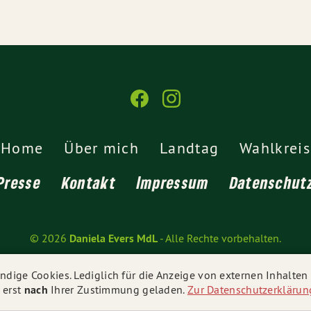
Home
Über mich
Landtag
Wahlkreis
Presse
Kontakt
Impressum
Datenschut
© 2026
Daniela Evers MdL
- Alle Rechte vorbehalten.
dige Cookies. Lediglich für die Anzeige von externen Inhalte
 erst
nach
Ihrer Zustimmung geladen.
Zur Datenschutzerklärun
 und mobiloptimierte 📱 Webseite der neuesten Generation von
gr