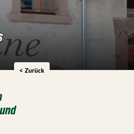
s
< Zurück
m
 und