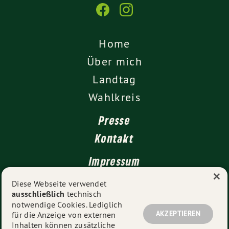
Home
Über mich
Landtag
Wahlkreis
Presse
Kontakt
Impressum
×
Datenschutz
Diese Webseite verwendet
ausschließlich
technisch
notwendige Cookies. Lediglich
AKZEPTIEREN
für die Anzeige von externen
© 2026
Daniela Evers MdL
- Alle Rechte vorbehalten.
Inhalten können zusätzliche