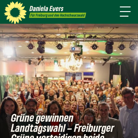
mich
Presse
Kontakt
Daniela
Evers
Für Freiburg und den Hochschwarzwald
Grüne gewinnen
Landtagswahl – Freiburger
Grüne verteidigen beide