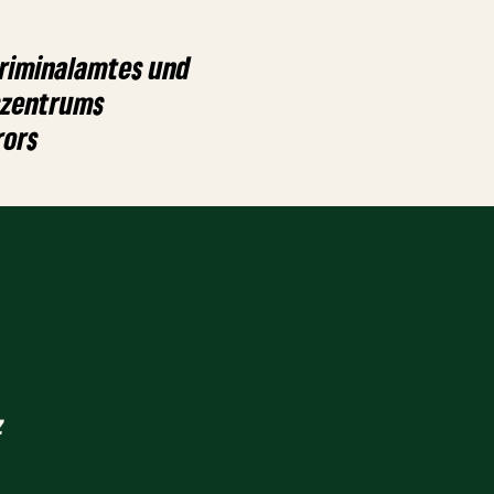
riminalamtes und
szentrums
rors
z