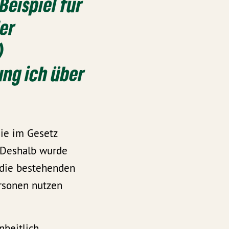
Beispiel für
der
)
ung ich über
die im Gesetz
. Deshalb wurde
r die bestehenden
ersonen nutzen
nheitlich