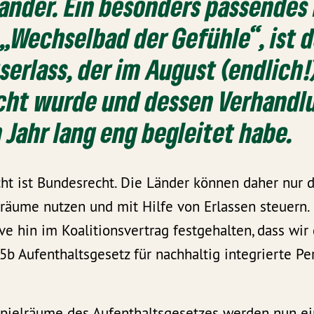
ander. Ein besonders passendes 
 „Wechselbad der Gefühle“, ist 
serlass, der im August (endlich!
cht wurde und dessen Verhandl
n Jahr lang eng begleitet habe.
ht ist Bundesrecht. Die Länder können daher nur 
räume nutzen und mit Hilfe von Erlassen steuern
ve hin im Koalitionsvertrag festgehalten, dass wi
b Aufenthaltsgesetz für nachhaltig integrierte P
Spielräume des Aufenthaltsgesetzes werden nun ei