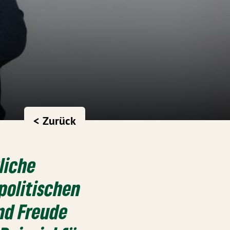
< Zurück
liche
politischen
nd Freude