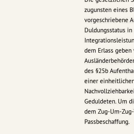
zugunsten eines Bl
vorgeschriebene A
Duldungsstatus in
Integrationsleistu
dem Erlass geben 
Ausländerbehörde
des §25b Aufentha
einer einheitlich
Nachvollziehbarkei
Geduldeten. Um di
dem Zug-Um-Zug-Ve
Passbeschaffung.