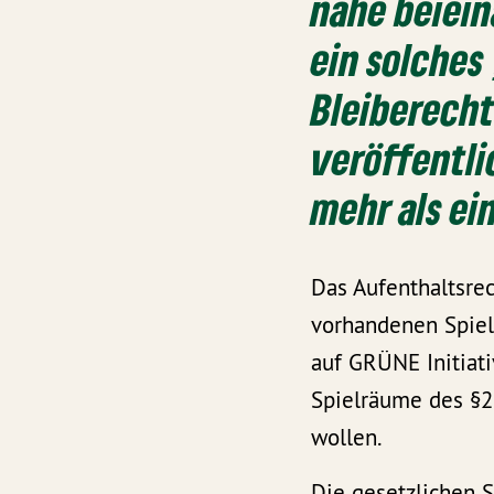
nahe beiein
ein solches
Bleiberecht
veröffentli
mehr als ei
Das Aufenthaltsrec
vorhandenen Spiel
auf GRÜNE Initiati
Spielräume des §25
wollen.
Die gesetzlichen 