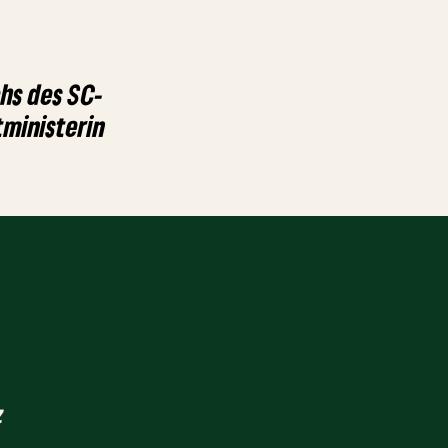
hs des SC-
ministerin
z