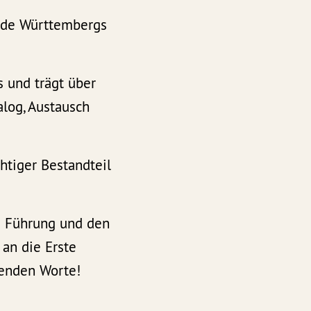
inde Württembergs
s und trägt über
alog, Austausch
htiger Bestandteil
te Führung und den
an die Erste
renden Worte!