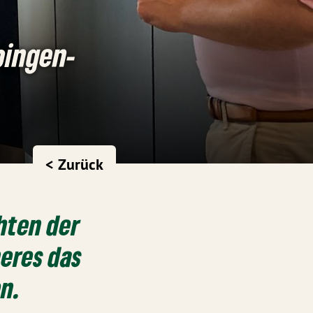
pingen-
< Zurück
hten der
neres das
n.