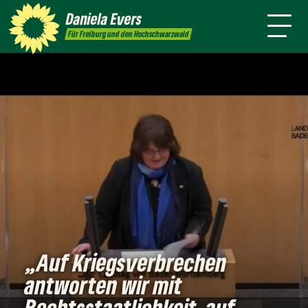
mich
Presse
Kontakt
Daniela
Evers
Für Freiburg und den Hochschwarzwald
„Auf Kriegsverbrechen
antworten wir mit
Rechtsstaatlichkeit, auf