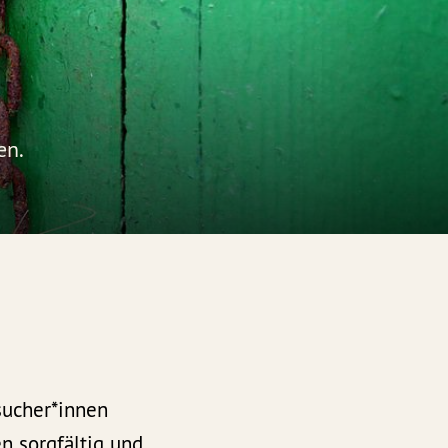
en.
sucher*innen
n sorgfältig und